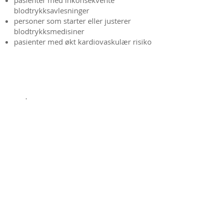
pasienter med inkonsekvente
blodtrykksavlesninger
personer som starter eller justerer
blodtrykksmedisiner
pasienter med økt kardiovaskulær risiko
Hva måler testen?
Overvåkingen gir detaljert informasjon
om:
gjennomsnittlig blodtrykk på dagtid
gjennomsnittlig blodtrykk om natten
variasjon i blodtrykk
nattlig dyppemønster
Dette bidrar til å vurdere
kardiovaskulær risiko og veilede
behandlingsbeslutninger.